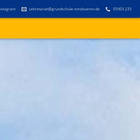
nstagram
sekretariat@grundschule-emsbueren.de
05903 235