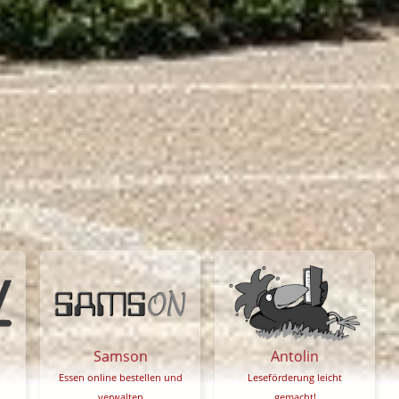
Samson
Antolin
Essen online bestellen und
Leseförderung leicht
verwalten
gemacht!