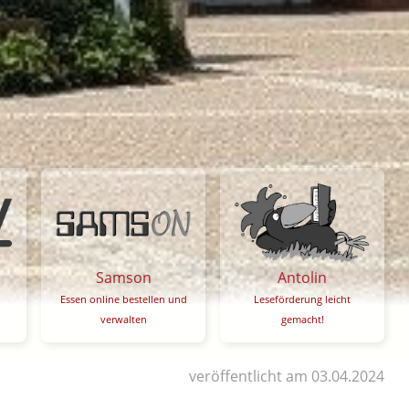
Samson
Antolin
Essen online bestellen und
Leseförderung leicht
verwalten
gemacht!
veröffentlicht am 03.04.2024