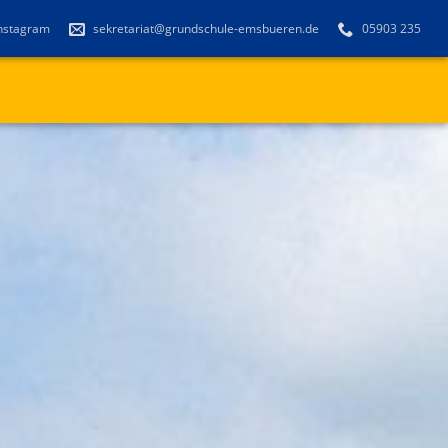
nstagram
sekretariat@grundschule-emsbueren.de
05903 235