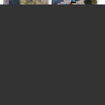
Aktuelles
Impressum
Datenschutz
Joseph-Tiesmeyer-Schule Emsbüren
Hanwische Straße 19
48488 Emsbüren