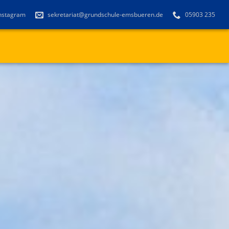
nstagram
sekretariat@grundschule-emsbueren.de
05903 235